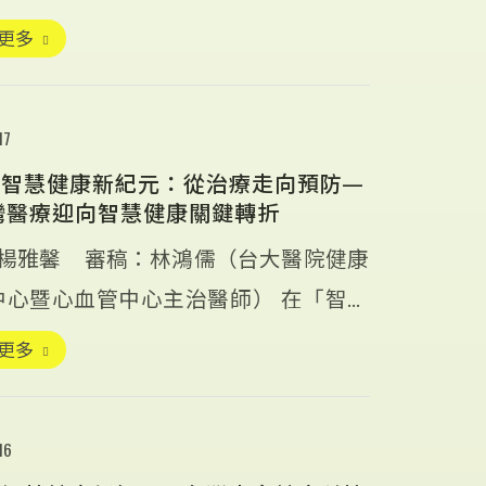
學與健 […]
更多
17
25 智慧健康新紀元：從治療走向預防—
灣醫療迎向智慧健康關鍵轉折
楊雅馨 審稿：林鴻儒（台大醫院健康
中心暨心血管中心主治醫師） 在「智慧
紀元」 […]
更多
16