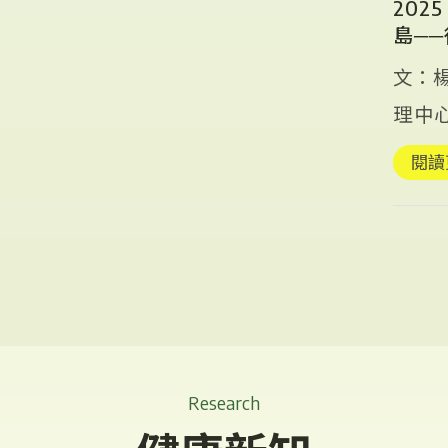
20
島─
文：
理中
康新紀
閱讀
Research