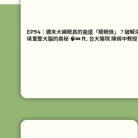
EP94｜週末大補眠真的能還「睡眠債」？破解
境重整大腦的奧秘 🧠💤 ft. 台大醫院 陳錫中教授